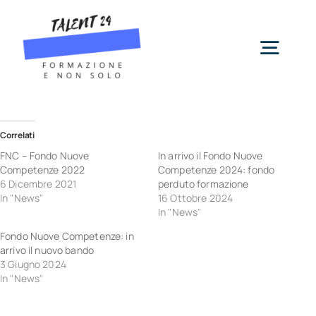
Salta
al
contenuto
Togg
Navig
Servizi
Correlati
FNC – Fondo Nuove
In arrivo il Fondo Nuove
Chi siamo
Competenze 2022
Competenze 2024: fondo
6 Dicembre 2021
perduto formazione
In "News"
16 Ottobre 2024
In "News"
News
Fondo Nuove Competenze: in
arrivo il nuovo bando
Contatti
3 Giugno 2024
In "News"
Cerca