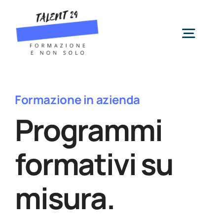
Salta
al
contenuto
Togg
Navig
Servizi
Formazione in azienda
Chi siamo
Programmi
formativi su
News
misura.
Contatti
Cerca