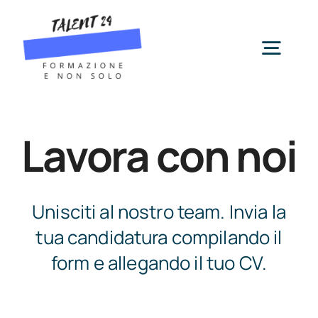
Salta
al
contenuto
Togg
Navig
Servizi
Lavora con noi
Chi siamo
Unisciti al nostro team. Invia la
News
tua candidatura compilando il
form e allegando il tuo CV.
Contatti
Cerca