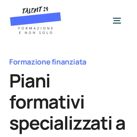
Salta
al
contenuto
Togg
Navig
Servizi
Formazione finanziata
Chi siamo
Piani
formativi
News
specializzati a
Contatti
Cerca