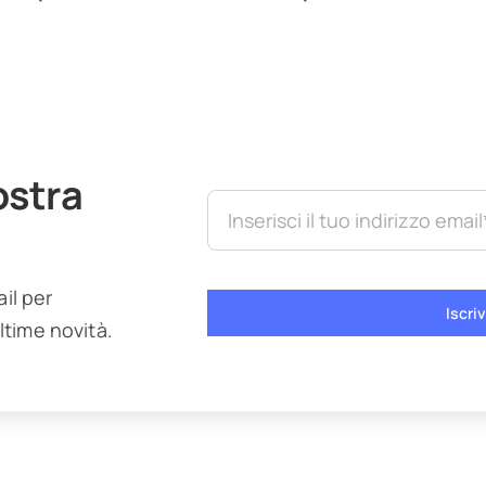
nostra
ail per
Iscriv
ltime novità.