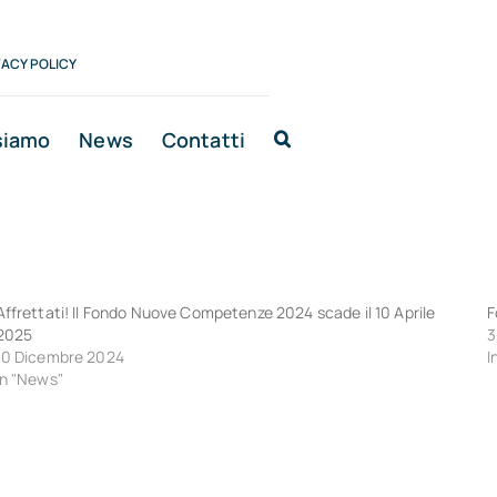
VACY POLICY
siamo
News
Contatti
Affrettati! Il Fondo Nuove Competenze 2024 scade il 10 Aprile
F
2025
3
10 Dicembre 2024
I
In "News"