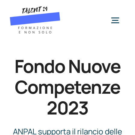
Salta
al
contenuto
Togg
Navig
Servizi
Fondo Nuove
Chi siamo
Competenze
News
2023
Contatti
ANPAL supporta il rilancio delle
Cerca